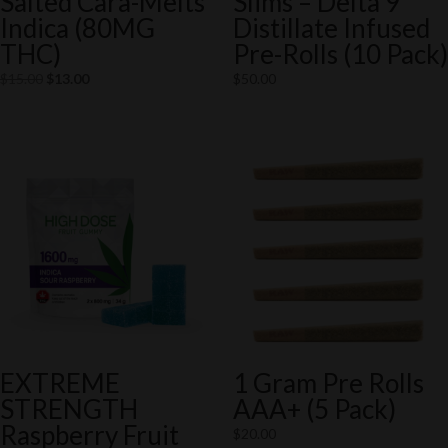
Salted Cara-Melts
Slims – Delta 9
Indica (80MG
Distillate Infused
THC)
Pre-Rolls (10 Pack)
Original
Current
$
15.00
$
13.00
$
50.00
price
price
was:
is:
$15.00.
$13.00.
EXTREME
1 Gram Pre Rolls
STRENGTH
AAA+ (5 Pack)
Raspberry Fruit
$
20.00